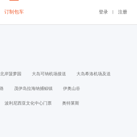
订制包车
登录
注册
丨
北岸菠萝园
大岛可纳机场接送
大岛希洛机场及送
路
茂伊岛拉海纳捕鲸镇
伊奥山谷
波利尼西亚文化中心门票
奥特莱斯