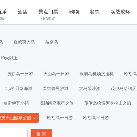
玩乐
酒店
景点门票
购物
餐饮
实战攻略
送)
(不含交通)
岛
夏威夷大岛
拉奈岛
10天以上
茂伊岛一日游
火山岛一日游
欧胡岛机场接送机
欧胡岛
北岸 日落海滩
普纳鲁黑沙滩
大岛绿沙滩
茂伊岛哈纳天
哈雷伊瓦小镇
茂纳凯亚观星之旅
茂伊岛哈雷阿卡拉山之旅
威夷火山国家公园
欧胡岛一日游
欧胡岛半日游