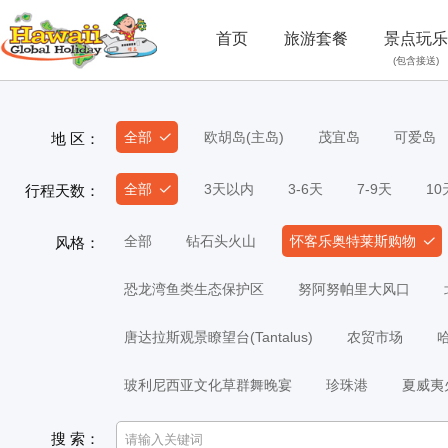
首页
旅游套餐
景点玩乐
(包含接送)
全部
欧胡岛(主岛)
茂宜岛
可爱岛
地 区：
全部
3天以内
3-6天
7-9天
1
行程天数：
全部
钻石头火山
怀客乐奥特莱斯购物
风格：
恐龙湾鱼类生态保护区
努阿努帕里大风口
唐达拉斯观景瞭望台(Tantalus)
农贸市场
玻利尼西亚文化草群舞晚宴
珍珠港
夏威夷
搜 索：