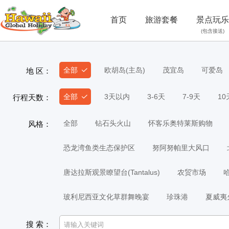
首页
旅游套餐
景点玩乐
(包含接送)
全部
欧胡岛(主岛)
茂宜岛
可爱岛
地 区：
全部
3天以内
3-6天
7-9天
1
行程天数：
全部
钻石头火山
怀客乐奥特莱斯购物
风格：
恐龙湾鱼类生态保护区
努阿努帕里大风口
唐达拉斯观景瞭望台(Tantalus)
农贸市场
玻利尼西亚文化草群舞晚宴
珍珠港
夏威夷
搜 索：