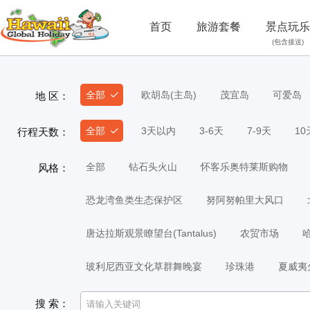
首页
旅游套餐
景点玩乐
(包含接送)
全部
欧胡岛(主岛)
茂宜岛
可爱岛
地 区：
全部
3天以内
3-6天
7-9天
1
行程天数：
全部
钻石头火山
怀客乐奥特莱斯购物
风格：
恐龙湾鱼类生态保护区
努阿努帕里大风口
唐达拉斯观景瞭望台(Tantalus)
农贸市场
玻利尼西亚文化草群舞晚宴
珍珠港
夏威夷
搜 索：