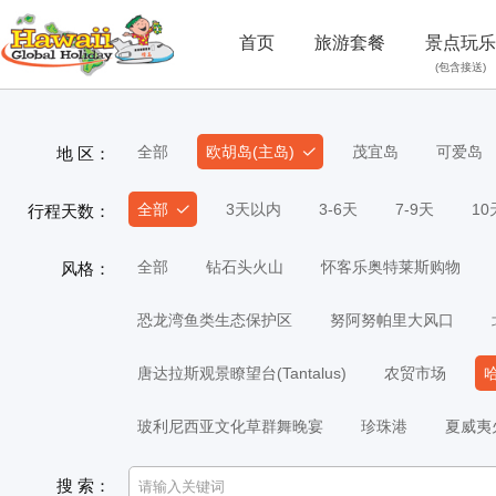
首页
旅游套餐
景点玩乐
(包含接送)
全部
欧胡岛(主岛)
茂宜岛
可爱岛
地 区：
全部
3天以内
3-6天
7-9天
1
行程天数：
全部
钻石头火山
怀客乐奥特莱斯购物
风格：
恐龙湾鱼类生态保护区
努阿努帕里大风口
唐达拉斯观景瞭望台(Tantalus)
农贸市场
玻利尼西亚文化草群舞晚宴
珍珠港
夏威夷
搜 索：