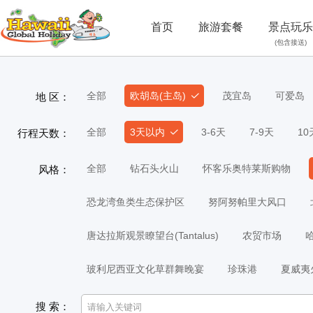
首页
旅游套餐
景点玩乐
(包含接送)
全部
欧胡岛(主岛)
茂宜岛
可爱岛
地 区：
全部
3天以内
3-6天
7-9天
1
行程天数：
全部
钻石头火山
怀客乐奥特莱斯购物
风格：
恐龙湾鱼类生态保护区
努阿努帕里大风口
唐达拉斯观景瞭望台(Tantalus)
农贸市场
玻利尼西亚文化草群舞晚宴
珍珠港
夏威夷
搜 索：