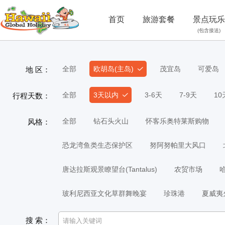
首页
旅游套餐
景点玩乐
(包含接送)
全部
欧胡岛(主岛)
茂宜岛
可爱岛
地 区：
全部
3天以内
3-6天
7-9天
1
行程天数：
全部
钻石头火山
怀客乐奥特莱斯购物
风格：
恐龙湾鱼类生态保护区
努阿努帕里大风口
唐达拉斯观景瞭望台(Tantalus)
农贸市场
玻利尼西亚文化草群舞晚宴
珍珠港
夏威夷
搜 索：