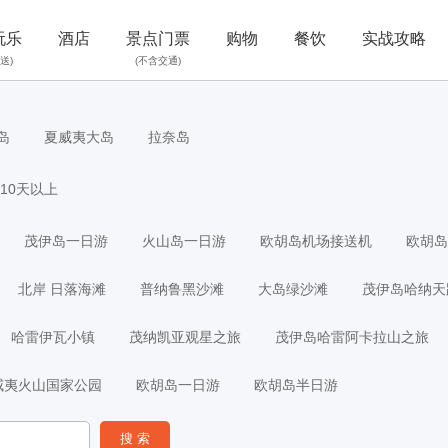
玩乐
酒店
景点门票
购物
餐饮
实战攻略
送)
(不含交通)
岛
夏威夷大岛
拉奈岛
10天以上
茂伊岛一日游
火山岛一日游
欧胡岛机场接送机
欧胡岛
北岸 日落海滩
普纳鲁黑沙滩
大岛绿沙滩
茂伊岛哈纳天
哈雷伊瓦小镇
茂纳凯亚观星之旅
茂伊岛哈雷阿卡拉山之旅
威夷火山国家公园
欧胡岛一日游
欧胡岛半日游