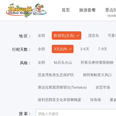
首页
旅游套餐
景点
(包含接
全部
欧胡岛(主岛)
茂宜岛
可爱
地 区：
全部
3天以内
3-6天
7-9天
行程天数：
全部
钻石头火山
怀客乐奥特莱斯购物
风格：
恐龙湾鱼类生态保护区
努阿努帕里大风口
唐达拉斯观景瞭望台(Tantalus)
农贸市场
玻利尼西亚文化草群舞晚宴
珍珠港
夏
搜 索：