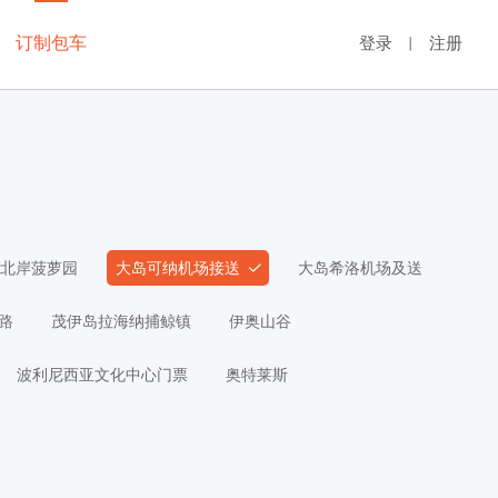
订制包车
登录
注册
丨
北岸菠萝园
大岛可纳机场接送
大岛希洛机场及送
路
茂伊岛拉海纳捕鲸镇
伊奥山谷
波利尼西亚文化中心门票
奥特莱斯