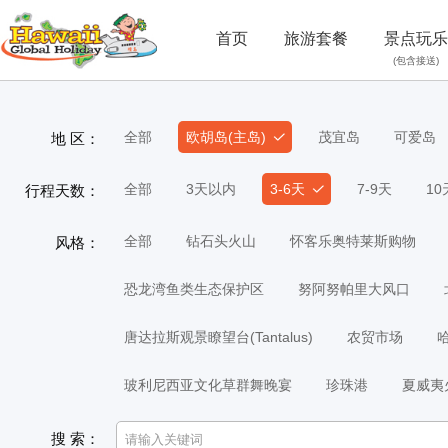
首页
旅游套餐
景点玩乐
(包含接送)
全部
欧胡岛(主岛)
茂宜岛
可爱岛
地 区：
全部
3天以内
3-6天
7-9天
1
行程天数：
全部
钻石头火山
怀客乐奥特莱斯购物
风格：
恐龙湾鱼类生态保护区
努阿努帕里大风口
唐达拉斯观景瞭望台(Tantalus)
农贸市场
玻利尼西亚文化草群舞晚宴
珍珠港
夏威夷
搜 索：