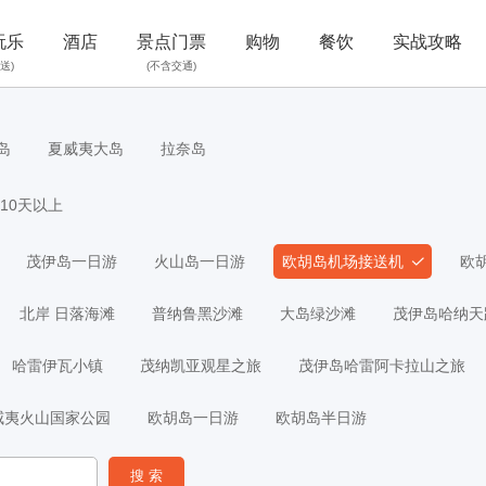
玩乐
酒店
景点门票
购物
餐饮
实战攻略
送)
(不含交通)
岛
夏威夷大岛
拉奈岛
10天以上
茂伊岛一日游
火山岛一日游
欧胡岛机场接送机
欧
北岸 日落海滩
普纳鲁黑沙滩
大岛绿沙滩
茂伊岛哈纳天
哈雷伊瓦小镇
茂纳凯亚观星之旅
茂伊岛哈雷阿卡拉山之旅
威夷火山国家公园
欧胡岛一日游
欧胡岛半日游