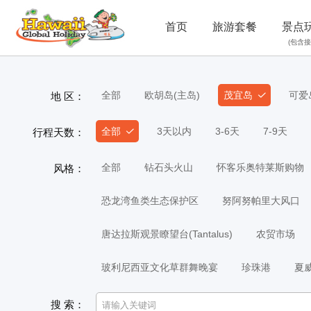
首页
旅游套餐
景点
(包含接
全部
欧胡岛(主岛)
茂宜岛
可爱
地 区：
全部
3天以内
3-6天
7-9天
行程天数：
全部
钻石头火山
怀客乐奥特莱斯购物
风格：
恐龙湾鱼类生态保护区
努阿努帕里大风口
唐达拉斯观景瞭望台(Tantalus)
农贸市场
玻利尼西亚文化草群舞晚宴
珍珠港
夏
搜 索：