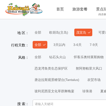
首页
旅游套餐
景点
(包含接
全部
欧胡岛(主岛)
茂宜岛
可爱
地 区：
全部
3天以内
3-6天
7-9天
行程天数：
全部
钻石头火山
怀客乐奥特莱斯购物
风格：
恐龙湾鱼类生态保护区
努阿努帕里大风口
唐达拉斯观景瞭望台(Tantalus)
农贸市场
玻利尼西亚文化草群舞晚宴
珍珠港
夏
搜 索：