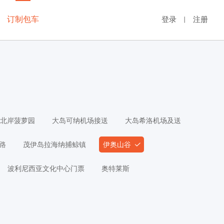
订制包车
登录
注册
丨
北岸菠萝园
大岛可纳机场接送
大岛希洛机场及送
路
茂伊岛拉海纳捕鲸镇
伊奥山谷
波利尼西亚文化中心门票
奥特莱斯