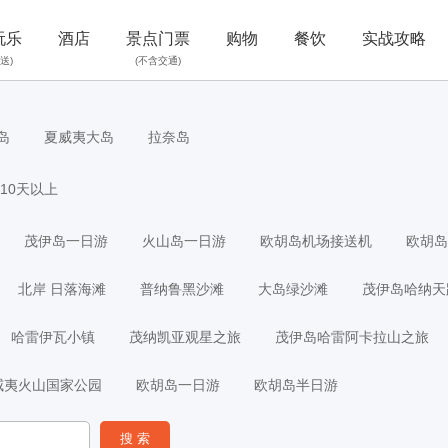
玩乐
酒店
景点门票
购物
餐饮
实战攻略
送)
(不含交通)
岛
夏威夷大岛
拉奈岛
10天以上
茂伊岛一日游
火山岛一日游
欧胡岛机场接送机
欧胡岛
北岸 日落海滩
普纳鲁黑沙滩
大岛绿沙滩
茂伊岛哈纳天
哈雷伊瓦小镇
茂纳凯亚观星之旅
茂伊岛哈雷阿卡拉山之旅
威夷火山国家公园
欧胡岛一日游
欧胡岛半日游