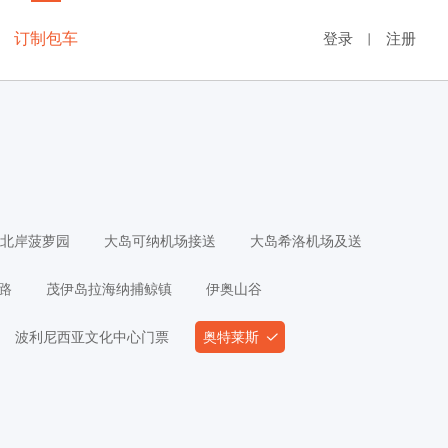
订制包车
登录
注册
丨
北岸菠萝园
大岛可纳机场接送
大岛希洛机场及送
路
茂伊岛拉海纳捕鲸镇
伊奥山谷
波利尼西亚文化中心门票
奥特莱斯