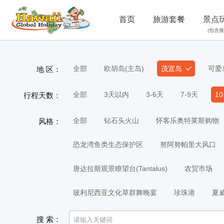
首页
旅游套餐
景点
(包含接
全部
欧胡岛(主岛)
茂宜岛
可爱
地 区：
全部
3天以内
3-6天
7-9天
1
行程天数：
全部
钻石头火山
怀客乐奥特莱斯购物
风格：
恐龙湾鱼类生态保护区
努阿努帕里大风口
唐达拉斯观景瞭望台(Tantalus)
农贸市场
玻利尼西亚文化草群舞晚宴
珍珠港
夏
搜 索：