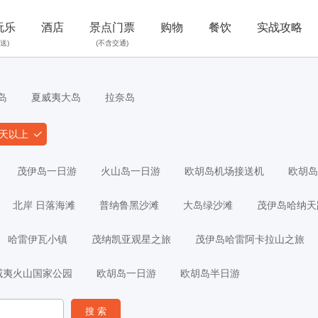
玩乐
酒店
景点门票
购物
餐饮
实战攻略
送)
(不含交通)
岛
夏威夷大岛
拉奈岛
0天以上
茂伊岛一日游
火山岛一日游
欧胡岛机场接送机
欧胡岛
北岸 日落海滩
普纳鲁黑沙滩
大岛绿沙滩
茂伊岛哈纳天
哈雷伊瓦小镇
茂纳凯亚观星之旅
茂伊岛哈雷阿卡拉山之旅
威夷火山国家公园
欧胡岛一日游
欧胡岛半日游