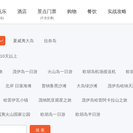
玩乐
酒店
景点门票
购物
餐饮
实战攻略
送)
(不含交通)
夏威夷大岛
拉奈岛
10天以上
物
茂伊岛一日游
火山岛一日游
欧胡岛机场接送机
欧
北岸 日落海滩
普纳鲁黑沙滩
大岛绿沙滩
茂伊岛哈纳天
哈雷伊瓦小镇
茂纳凯亚观星之旅
茂伊岛哈雷阿卡拉山之旅
威夷火山国家公园
欧胡岛一日游
欧胡岛半日游