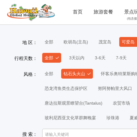
首页
旅游套餐
景点
(包含接
全部
欧胡岛(主岛)
茂宜岛
可爱岛
地 区：
全部
3天以内
3-6天
7-9天
行程天数：
全部
钻石头火山
怀客乐奥特莱斯购
风格：
恐龙湾鱼类生态保护区
努阿努帕里大风口
唐达拉斯观景瞭望台(Tantalus)
农贸市场
玻利尼西亚文化草群舞晚宴
珍珠港
夏
搜 索：