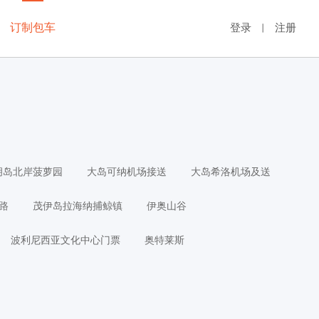
订制包车
登录
注册
丨
胡岛北岸菠萝园
大岛可纳机场接送
大岛希洛机场及送
路
茂伊岛拉海纳捕鲸镇
伊奥山谷
波利尼西亚文化中心门票
奥特莱斯