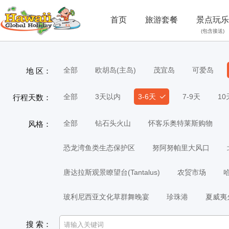
首页
旅游套餐
景点玩乐
(包含接送)
全部
欧胡岛(主岛)
茂宜岛
可爱岛
地 区：
全部
3天以内
3-6天
7-9天
1
行程天数：
全部
钻石头火山
怀客乐奥特莱斯购物
风格：
恐龙湾鱼类生态保护区
努阿努帕里大风口
唐达拉斯观景瞭望台(Tantalus)
农贸市场
玻利尼西亚文化草群舞晚宴
珍珠港
夏威夷
搜 索：