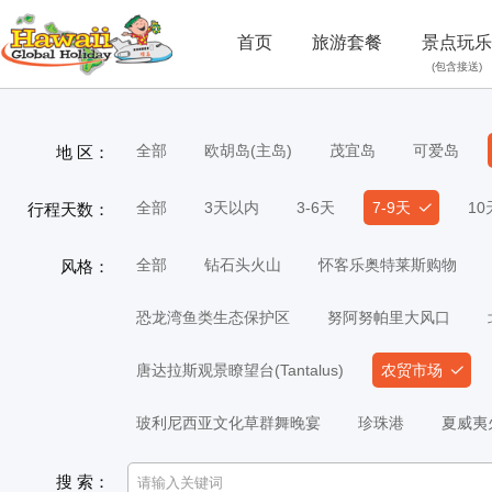
首页
旅游套餐
景点玩乐
(包含接送)
全部
欧胡岛(主岛)
茂宜岛
可爱岛
地 区：
全部
3天以内
3-6天
7-9天
1
行程天数：
全部
钻石头火山
怀客乐奥特莱斯购物
风格：
恐龙湾鱼类生态保护区
努阿努帕里大风口
唐达拉斯观景瞭望台(Tantalus)
农贸市场
玻利尼西亚文化草群舞晚宴
珍珠港
夏威夷
搜 索：