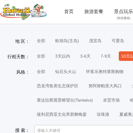
首页
旅游套餐
景点玩乐
(包含接送)
全部
欧胡岛(主岛)
茂宜岛
可爱岛
地 区：
全部
3天以内
3-6天
7-9天
10天
行程天数：
全部
钻石头火山
怀客乐奥特莱斯购物
风格：
恐龙湾鱼类生态保护区
努阿努帕里大风口
唐达拉斯观景瞭望台(Tantalus)
农贸市场
玻利尼西亚文化草群舞晚宴
珍珠港
夏威夷
搜 索：