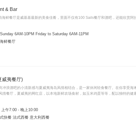
nt & Bar
l 里的自助海鲜餐厅是威基基最新的美食佳肴，里面不仅有100 Sails餐厅和酒吧，还能
 Sunday 6AM-10PM Friday to Saturday 6AM-11PM
 海鲜餐厅
比尔夏威夷餐厅)
尚冲浪酒吧的小清新感与夏威夷海岛风情相结合，是一家休闲轻食餐厅。在你享受海滩
风情餐厅，夏威夷的网红店，以本地新鲜农场食材，如玉米鸡蛋等等，配以独特的健
午7:00 - 晚上10:00
西式快餐 法式西餐 意大利西餐