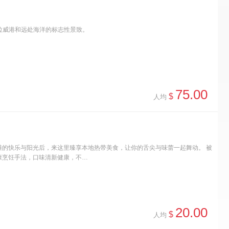
欣赏阿拉威港和远处海洋的标志性景致。
75.00
$
人均
的快乐与阳光后，来这里臻享本地热带美食，让你的舌尖与味蕾一起舞动。 被
康烹饪手法，口味清新健康，不…
20.00
$
人均