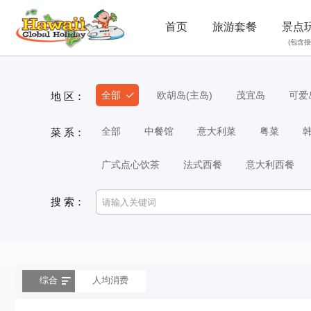
首页
旅游套餐
景点
(包含接
全部
欧胡岛(主岛)
茂宜岛
可爱
地 区：
全部
中餐馆
意大利菜
粤菜
菜 系：
广式点心饮茶
法式西餐
意大利西餐
搜 索：
综合
人均消费