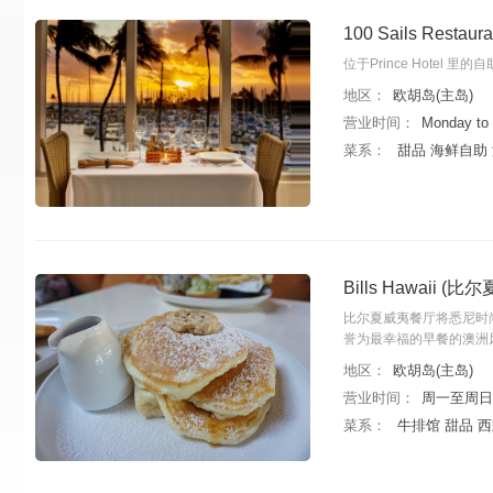
100 Sails Restaura
位于Prince Hote
地区：
欧胡岛(主岛)
营业时间：
Monday to
菜系：
甜品 海鲜自助
Bills Hawaii (
比尔夏威夷餐厅将悉尼时
誉为最幸福的早餐的澳洲
地区：
欧胡岛(主岛)
营业时间：
周一至周日 上
菜系：
牛排馆 甜品 