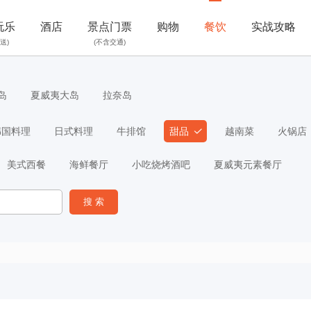
玩乐
酒店
景点门票
购物
餐饮
实战攻略
送)
(不含交通)
岛
夏威夷大岛
拉奈岛
韩国料理
日式料理
牛排馆
甜品
越南菜
火锅店
美式西餐
海鲜餐厅
小吃烧烤酒吧
夏威夷元素餐厅