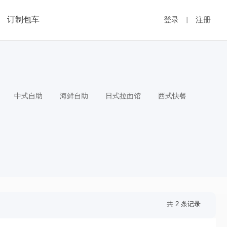
订制包车
登录
注册
丨
中式自助
海鲜自助
日式拉面馆
西式快餐
共 2 条记录