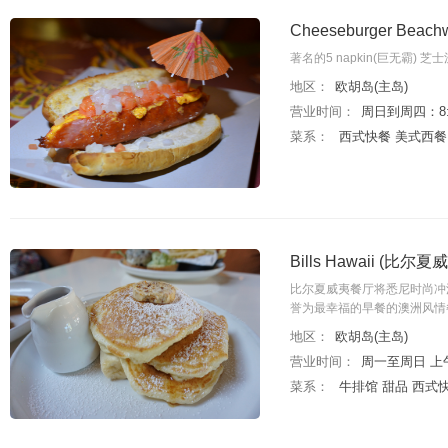
Cheeseburger Beach
著名的5 napkin(巨无霸) 芝
地区：
欧胡岛(主岛)
营业时间：
周日到周四：8:00
菜系：
西式快餐 美式西餐
Bills Hawaii (比尔
比尔夏威夷餐厅将悉尼时尚冲
誉为最幸福的早餐的澳洲风情
地区：
欧胡岛(主岛)
营业时间：
周一至周日 上午7:
菜系：
牛排馆 甜品 西式