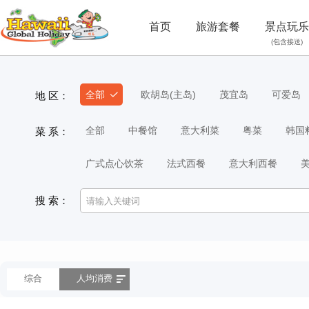
首页
旅游套餐
景点玩乐
(包含接送)
全部
欧胡岛(主岛)
茂宜岛
可爱岛
地 区：
全部
中餐馆
意大利菜
粤菜
韩国
菜 系：
广式点心饮茶
法式西餐
意大利西餐
搜 索：
综合
人均消费