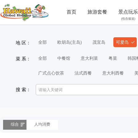
首页
旅游套餐
景点玩乐
(包含接送)
全部
欧胡岛(主岛)
茂宜岛
可爱岛
地 区：
全部
中餐馆
意大利菜
粤菜
韩国
菜 系：
广式点心饮茶
法式西餐
意大利西餐
搜 索：
综合
人均消费