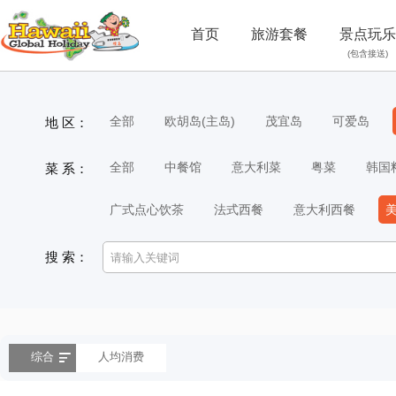
首页
旅游套餐
景点玩乐
(包含接送)
全部
欧胡岛(主岛)
茂宜岛
可爱岛
地 区：
全部
中餐馆
意大利菜
粤菜
韩国
菜 系：
广式点心饮茶
法式西餐
意大利西餐
搜 索：
综合
人均消费