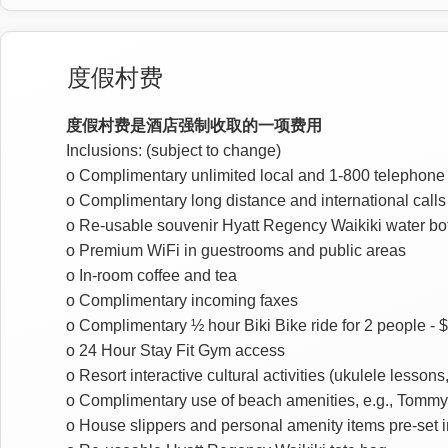
度假村费
度假村费是酒店强制收取的一项费用
Inclusions: (subject to change)
o Complimentary unlimited local and 1-800 telephone 
o Complimentary long distance and international calls
o Re-usable souvenir Hyatt Regency Waikiki water bott
o Premium WiFi in guestrooms and public areas
o In-room coffee and tea
o Complimentary incoming faxes
o Complimentary ½ hour Biki Bike ride for 2 people - $
o 24 Hour Stay Fit Gym access
o Resort interactive cultural activities (ukulele lesson
o Complimentary use of beach amenities, e.g., Tomm
o House slippers and personal amenity items pre-set 