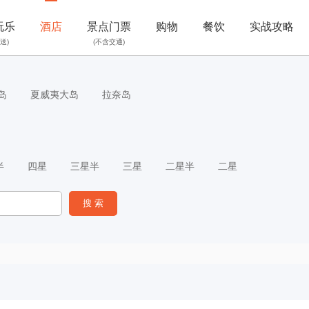
玩乐
酒店
景点门票
购物
餐饮
实战攻略
送)
(不含交通)
岛
夏威夷大岛
拉奈岛
半
四星
三星半
三星
二星半
二星