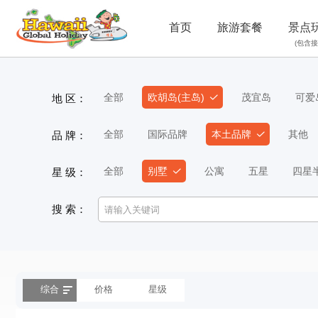
首页
旅游套餐
景点
(包含接
全部
欧胡岛(主岛)
茂宜岛
可爱
地 区：
全部
国际品牌
本土品牌
其他
品 牌：
全部
别墅
公寓
五星
四星
星 级：
搜 索：
综合
价格
星级