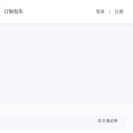
订制包车
登录
注册
丨
共 0 条记录