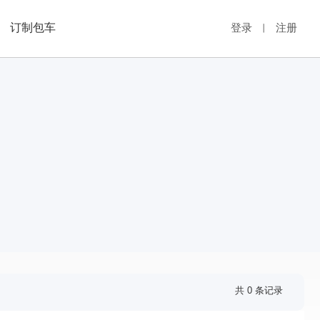
订制包车
登录
注册
丨
共 0 条记录