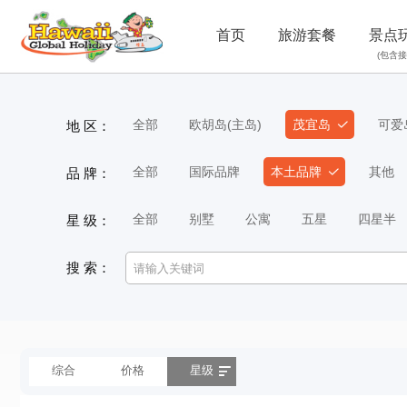
首页
旅游套餐
景点
(包含接
全部
欧胡岛(主岛)
茂宜岛
可爱
地 区：
全部
国际品牌
本土品牌
其他
品 牌：
全部
别墅
公寓
五星
四星半
星 级：
搜 索：
综合
价格
星级