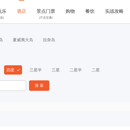
玩乐
酒店
景点门票
购物
餐饮
实战攻略
送)
(不含交通)
岛
夏威夷大岛
拉奈岛
四星
三星半
三星
二星半
二星