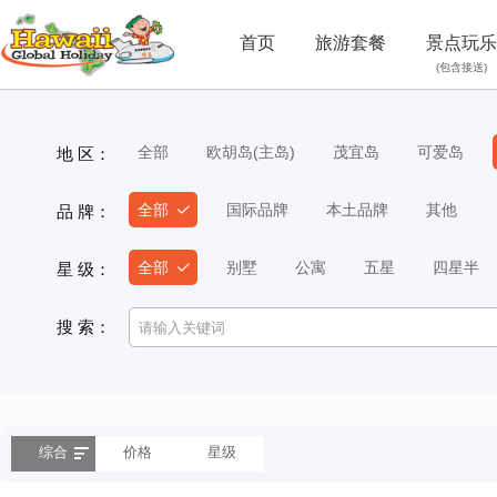
首页
旅游套餐
景点玩乐
(包含接送)
全部
欧胡岛(主岛)
茂宜岛
可爱岛
地 区：
全部
国际品牌
本土品牌
其他
品 牌：
全部
别墅
公寓
五星
四星半
星 级：
搜 索：
综合
价格
星级