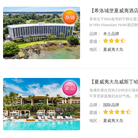
【希洛城堡夏威夷酒店】Hil
享有位于Hilo海湾的宁静位
le Hilo Hawaiian H
品牌：
本土品牌
星级：
地区：
夏威夷大岛
【夏威夷大岛威斯丁哈普纳海滨
海滩距离住宿有2分钟步行路程。 
可享受家庭般的友好气氛。 
品牌：
国际品牌
星级：
地区：
夏威夷大岛