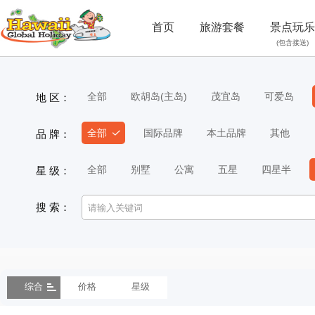
首页
旅游套餐
景点玩乐
(包含接送)
全部
欧胡岛(主岛)
茂宜岛
可爱岛
地 区：
全部
国际品牌
本土品牌
其他
品 牌：
全部
别墅
公寓
五星
四星半
星 级：
搜 索：
综合
价格
星级