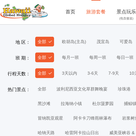
首页
旅游套餐
景点玩乐
(包含接送)
全部
欧胡岛(主岛)
茂宜岛
可爱岛
地 区：
全部
每月一班
每周一班
每日一班
班 期：
全部
3天以内
3-6天
7-9天
1
行程天数：
全部
波利尼西亚文化草群舞晚宴
珍珠港
热门景点：
黑沙滩
拉海纳小镇
杜尔菠萝园
捕鲸
冒纳凯亚观星
阿卡卡刀锋雨林瀑布
岩浆树
哈纳天路
哈雷阿卡拉山日出
威美亚峡谷 &