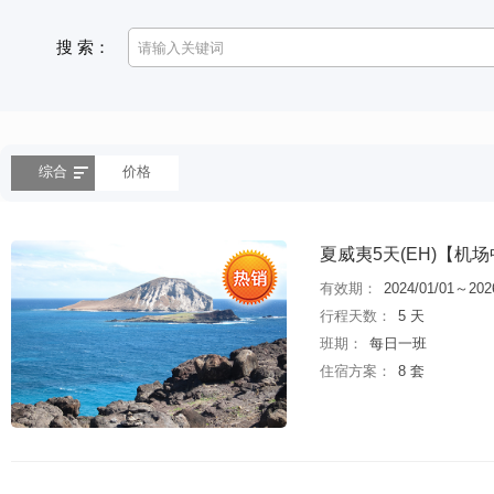
搜 索：
综合
价格
夏威夷5天(EH)【
有效期：
2024/01/01～202
行程天数：
5 天
班期：
每日一班
住宿方案：
8 套