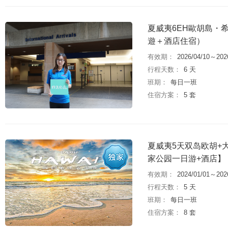
夏威夷6EH歐胡島・
遊＋酒店住宿）
有效期：
2026/04/10～202
行程天数：
6 天
班期：
每日一班
住宿方案：
5 套
夏威夷5天双岛欧胡+
家公园一日游+酒店】
有效期：
2024/01/01～202
行程天数：
5 天
班期：
每日一班
住宿方案：
8 套