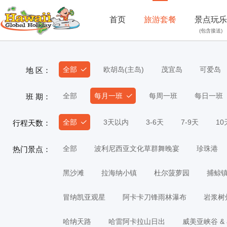
首页
旅游套餐
景点玩乐
(包含接送)
全部
欧胡岛(主岛)
茂宜岛
可爱岛
地 区：
全部
每月一班
每周一班
每日一班
班 期：
全部
3天以内
3-6天
7-9天
1
行程天数：
全部
波利尼西亚文化草群舞晚宴
珍珠港
热门景点：
黑沙滩
拉海纳小镇
杜尔菠萝园
捕鲸
冒纳凯亚观星
阿卡卡刀锋雨林瀑布
岩浆树
哈纳天路
哈雷阿卡拉山日出
威美亚峡谷 &