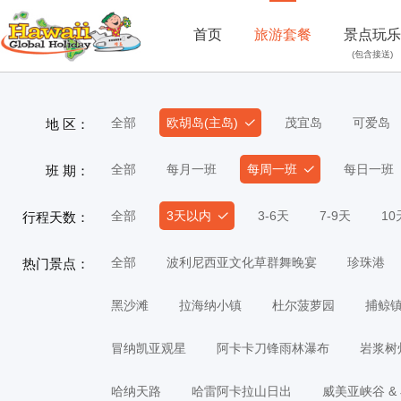
首页
旅游套餐
景点玩乐
(包含接送)
全部
欧胡岛(主岛)
茂宜岛
可爱岛
地 区：
全部
每月一班
每周一班
每日一班
班 期：
全部
3天以内
3-6天
7-9天
1
行程天数：
全部
波利尼西亚文化草群舞晚宴
珍珠港
热门景点：
黑沙滩
拉海纳小镇
杜尔菠萝园
捕鲸
冒纳凯亚观星
阿卡卡刀锋雨林瀑布
岩浆树
哈纳天路
哈雷阿卡拉山日出
威美亚峡谷 &