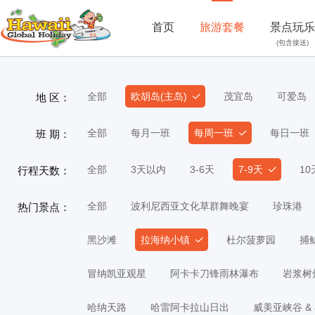
首页
旅游套餐
景点玩乐
(包含接送)
全部
欧胡岛(主岛)
茂宜岛
可爱岛
地 区：
全部
每月一班
每周一班
每日一班
班 期：
全部
3天以内
3-6天
7-9天
1
行程天数：
全部
波利尼西亚文化草群舞晚宴
珍珠港
热门景点：
黑沙滩
拉海纳小镇
杜尔菠萝园
捕
冒纳凯亚观星
阿卡卡刀锋雨林瀑布
岩浆树
哈纳天路
哈雷阿卡拉山日出
威美亚峡谷 &