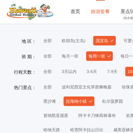
首页
旅游套餐
景点
(包含接
全部
欧胡岛(主岛)
茂宜岛
可爱
地 区：
全部
每月一班
每周一班
每日一
班 期：
全部
3天以内
3-6天
7-9天
1
行程天数：
全部
波利尼西亚文化草群舞晚宴
珍珠
热门景点：
黑沙滩
拉海纳小镇
杜尔菠萝园
冒纳凯亚观星
阿卡卡刀锋雨林瀑布
岩
哈纳天路
哈雷阿卡拉山日出
威美亚峡谷