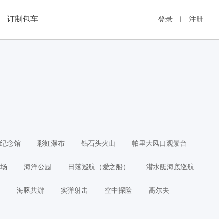
订制包车
登录
注册
丨
纪念馆
彩虹瀑布
钻石头火山
帕里大风口观景台
牧场
海洋公园
日落巡航（爱之船）
潜水艇海底巡航
海豚共游
实弹射击
空中探险
高尔夫