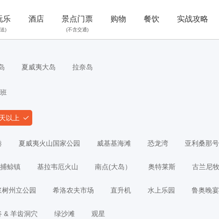
玩乐
酒店
景点门票
购物
餐饮
实战攻略
送)
(不含交通)
岛
夏威夷大岛
拉奈岛
班
0天以上
港
夏威夷火山国家公园
威基基海滩
恐龙湾
亚利桑那号
捕鲸镇
基拉韦厄火山
南点(大岛）
奥特莱斯
古兰尼
浆树州立公园
希洛农夫市场
直升机
水上乐园
鲁奥晚宴
 & 羊齿洞穴
绿沙滩
观星