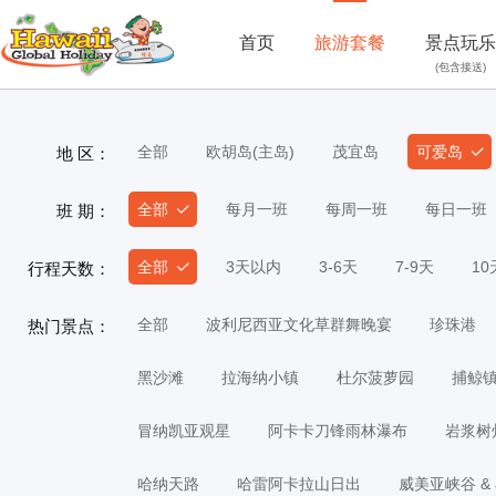
首页
旅游套餐
景点玩乐
(包含接送)
全部
欧胡岛(主岛)
茂宜岛
可爱岛
地 区：
全部
每月一班
每周一班
每日一班
班 期：
全部
3天以内
3-6天
7-9天
1
行程天数：
全部
波利尼西亚文化草群舞晚宴
珍珠港
热门景点：
黑沙滩
拉海纳小镇
杜尔菠萝园
捕鲸
冒纳凯亚观星
阿卡卡刀锋雨林瀑布
岩浆树
哈纳天路
哈雷阿卡拉山日出
威美亚峡谷 &