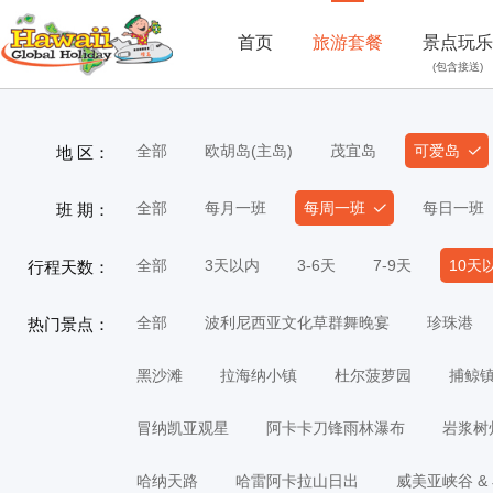
首页
旅游套餐
景点玩乐
(包含接送)
全部
欧胡岛(主岛)
茂宜岛
可爱岛
地 区：
全部
每月一班
每周一班
每日一班
班 期：
全部
3天以内
3-6天
7-9天
10天
行程天数：
全部
波利尼西亚文化草群舞晚宴
珍珠港
热门景点：
黑沙滩
拉海纳小镇
杜尔菠萝园
捕鲸
冒纳凯亚观星
阿卡卡刀锋雨林瀑布
岩浆树
哈纳天路
哈雷阿卡拉山日出
威美亚峡谷 &