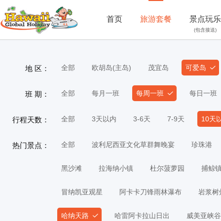
首页
旅游套餐
景点玩乐
(包含接送)
全部
欧胡岛(主岛)
茂宜岛
可爱岛
地 区：
全部
每月一班
每周一班
每日一班
班 期：
全部
3天以内
3-6天
7-9天
10天
行程天数：
全部
波利尼西亚文化草群舞晚宴
珍珠港
热门景点：
黑沙滩
拉海纳小镇
杜尔菠萝园
捕鲸
冒纳凯亚观星
阿卡卡刀锋雨林瀑布
岩浆树
哈纳天路
哈雷阿卡拉山日出
威美亚峡谷