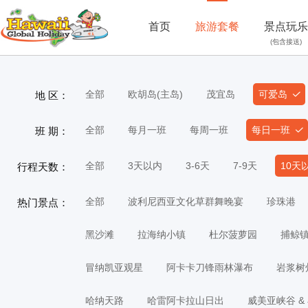
首页
旅游套餐
景点玩乐
(包含接送)
全部
欧胡岛(主岛)
茂宜岛
可爱岛
地 区：
全部
每月一班
每周一班
每日一班
班 期：
全部
3天以内
3-6天
7-9天
10天
行程天数：
全部
波利尼西亚文化草群舞晚宴
珍珠港
热门景点：
黑沙滩
拉海纳小镇
杜尔菠萝园
捕鲸
冒纳凯亚观星
阿卡卡刀锋雨林瀑布
岩浆树
哈纳天路
哈雷阿卡拉山日出
威美亚峡谷 &