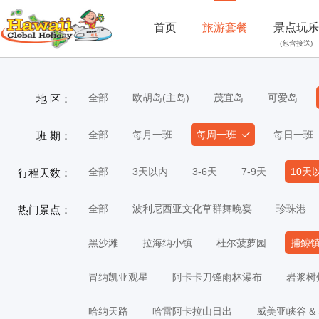
首页
旅游套餐
景点玩乐
(包含接送)
全部
欧胡岛(主岛)
茂宜岛
可爱岛
地 区：
全部
每月一班
每周一班
每日一班
班 期：
全部
3天以内
3-6天
7-9天
10天
行程天数：
全部
波利尼西亚文化草群舞晚宴
珍珠港
热门景点：
黑沙滩
拉海纳小镇
杜尔菠萝园
捕鲸
冒纳凯亚观星
阿卡卡刀锋雨林瀑布
岩浆树
哈纳天路
哈雷阿卡拉山日出
威美亚峡谷 &