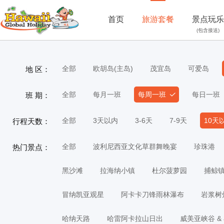
首页
旅游套餐
景点玩乐
(包含接送)
全部
欧胡岛(主岛)
茂宜岛
可爱岛
地 区：
全部
每月一班
每周一班
每日一班
班 期：
全部
3天以内
3-6天
7-9天
10天
行程天数：
全部
波利尼西亚文化草群舞晚宴
珍珠港
热门景点：
黑沙滩
拉海纳小镇
杜尔菠萝园
捕鲸
冒纳凯亚观星
阿卡卡刀锋雨林瀑布
岩浆树
哈纳天路
哈雷阿卡拉山日出
威美亚峡谷 &