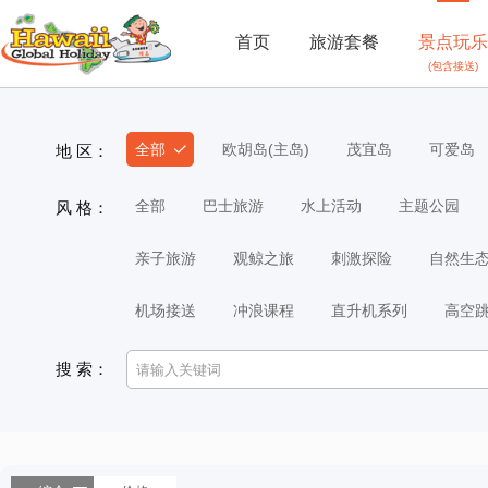
首页
旅游套餐
景点玩乐
(包含接送)
全部
欧胡岛(主岛)
茂宜岛
可爱岛
地 区：
全部
巴士旅游
水上活动
主题公园
风 格：
亲子旅游
观鲸之旅
刺激探险
自然生
机场接送
冲浪课程
直升机系列
高空
搜 索：