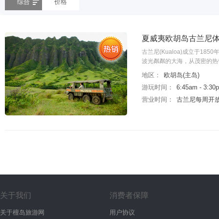
综合
价格
夏威夷欧胡岛古兰尼体
古兰尼(Kualoa)成立于18
波光粼粼的大海，从茂密的热
地区：
欧胡岛(主岛)
游玩时间：
6:45am - 3:30
营业时间：
古兰尼每周开放
关于我们
消费者保障
关于檀岛旅游网
用户协议