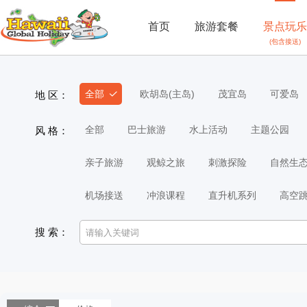
首页
旅游套餐
景点玩乐
(包含接送)
全部
欧胡岛(主岛)
茂宜岛
可爱岛
地 区：
全部
巴士旅游
水上活动
主题公园
风 格：
亲子旅游
观鲸之旅
刺激探险
自然生
机场接送
冲浪课程
直升机系列
高空
搜 索：