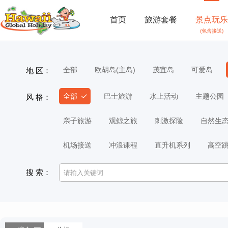
首页
旅游套餐
景点玩乐
(包含接送)
全部
欧胡岛(主岛)
茂宜岛
可爱岛
地 区：
全部
巴士旅游
水上活动
主题公园
风 格：
亲子旅游
观鲸之旅
刺激探险
自然生
机场接送
冲浪课程
直升机系列
高空
搜 索：