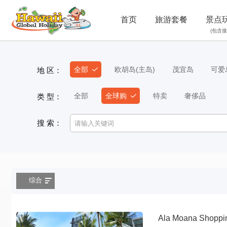
首页
旅游套餐
景点
(包含接
全部
欧胡岛(主岛)
茂宜岛
可爱
地 区：
全部
全球购
特卖
奢侈品
类 型：
搜 索：
综合
Ala Moana Sh