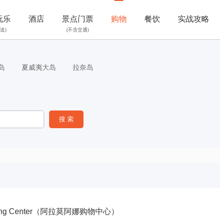
玩乐
酒店
景点门票
购物
餐饮
实战攻略
送)
(不含交通)
岛
夏威夷大岛
拉奈岛
opping Center（阿拉莫阿娜购物中心）