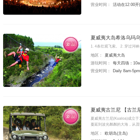
营业时间：
活动在12:00
夏威夷大岛希洛乌玛乌
1. 4条壮观飞索。 2. 穿
地区：
夏威夷大岛
游玩时间：
每天四场：10am
营业时间：
Daily 8am-5pm
夏威夷古兰尼 【古兰
夏威夷古兰尼(Kualoa)成立
蔓延到波光粼粼的大海，从茂
地区：
欧胡岛(主岛)