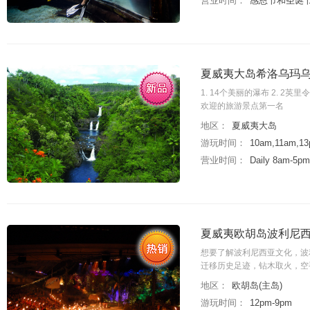
营业时间：
感恩节和圣诞
夏威夷大岛希洛乌玛乌
1. 14个美丽的瀑布 2. 2
欢迎的旅游景点第一名
地区：
夏威夷大岛
游玩时间：
10am,11am,
营业时间：
Daily 8am-5pm
夏威夷欧胡岛波利尼西亚文
想要了解波利尼西亚文化，波利尼西
迁移历史足迹，钻木取火，空
地区：
欧胡岛(主岛)
游玩时间：
12pm-9pm