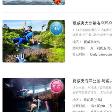
夏威夷大岛希洛乌玛
1. 14个美丽的瀑布 2. 2
体验 9. 含午餐 10..连
地区：
夏威夷大岛
游玩时间：
周一到周五,每天
营业时间：
Daily 8am-5pm
夏威夷海洋公园 与鲨
潜入水底，与地球上最危险和
妙的与鲨共游项目。 无论你
地区：
欧胡岛(主岛)
游玩时间：
13：00pm - 15