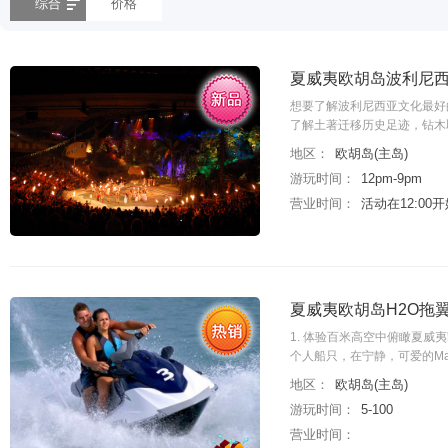
综合
价格
夏威夷欧胡岛波利尼西
想要了解波利尼西亚文化最好的方式
了解土著迁移历史足迹，钻木
地区：
欧胡岛(主岛)
游玩时间：
12pm-9pm
营业时间：
活动在12:00
夏威夷欧胡岛H2O拖翼
1. 体验百米高空中俯瞰夏威夷
个人船只，在宁静，可爱的Ma
地区：
欧胡岛(主岛)
游玩时间：
5-100
营业时间：