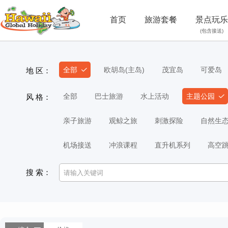
首页
旅游套餐
景点玩乐
(包含接送)
全部
欧胡岛(主岛)
茂宜岛
可爱岛
地 区：
全部
巴士旅游
水上活动
主题公园
风 格：
亲子旅游
观鲸之旅
刺激探险
自然生
机场接送
冲浪课程
直升机系列
高空
搜 索：