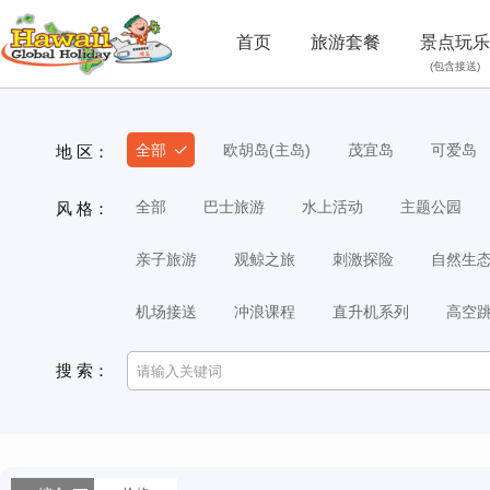
首页
旅游套餐
景点玩乐
(包含接送)
全部
欧胡岛(主岛)
茂宜岛
可爱岛
地 区：
全部
巴士旅游
水上活动
主题公园
风 格：
亲子旅游
观鲸之旅
刺激探险
自然生
机场接送
冲浪课程
直升机系列
高空
搜 索：