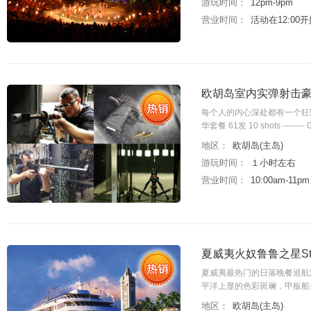
游玩时间：
12pm-9pm
营业时间：
活动在12:00
欧胡岛室内实弹射击
每个人的内心深处都有一个狂
华套餐 61发 10 shots -------- Glo
地区：
欧胡岛(主岛)
游玩时间：
１小时左右
营业时间：
10:00am-11
夏威夷火奴鲁鲁之星Sta
夏威夷最热门的日落晚餐巡航
平洋上显的色彩斑斓，甲板船
地区：
欧胡岛(主岛)