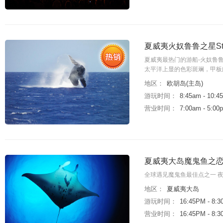
夏威夷火奴鲁鲁之星Sta
夏威夷最热门的游船-火奴鲁鲁之星
太平洋上显的色彩斑斓，甲板
地区：
欧胡岛(主岛)
游玩时间：
8:45am - 10:4
营业时间：
7:00am - 5:00
夏威夷大岛魔鬼鱼之恋
全球遇见魔鬼鱼最佳点之一 
地区：
夏威夷大岛
游玩时间：
16:45PM - 8:
营业时间：
16:45PM - 