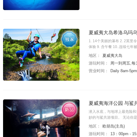
夏威夷大岛希洛乌玛
1. 14个美丽的瀑布 2. 2
体验 9. 含午餐 10..连
地区：
夏威夷大岛
游玩时间：
周一到周五,每天
营业时间：
Daily 8am-5pm
夏威夷海洋公园 与鲨
潜入水底，与地球上最危险和
妙的与鲨共游项目。 无论你
地区：
欧胡岛(主岛)
游玩时间：
13：00pm - 15