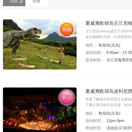
综合
价格
夏威夷欧胡岛古兰尼牧
古兰尼(Kualoa)成立于18
波光粼粼的大海，从茂密的热
地区：
欧胡岛(主岛)
游玩时间：
8:00am - 15:3
营业时间：
古兰尼每周开放
夏威夷欧胡岛波利尼西
想要了解波利尼西亚文化最好的方式
了解土著迁移历史足迹，钻木
地区：
欧胡岛(主岛)
游玩时间：
12pm-9pm
营业时间：
活动在12:00