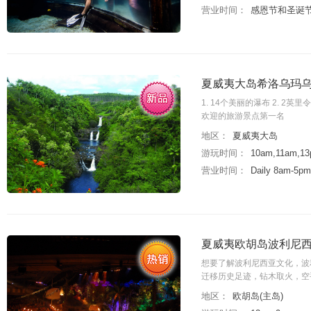
营业时间：
感恩节和圣诞
夏威夷大岛希洛乌玛乌
1. 14个美丽的瀑布 2. 2
欢迎的旅游景点第一名
地区：
夏威夷大岛
游玩时间：
10am,11am,
营业时间：
Daily 8am-5pm
夏威夷欧胡岛波利尼西亚文
想要了解波利尼西亚文化，波利尼西
迁移历史足迹，钻木取火，空
地区：
欧胡岛(主岛)