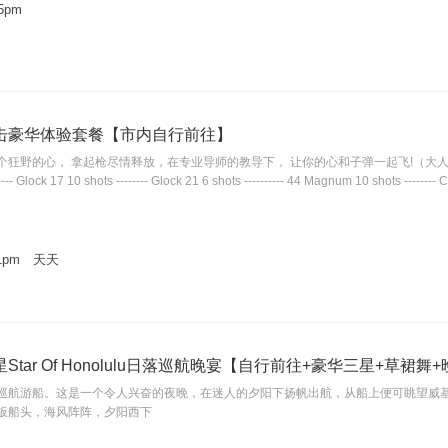
-5pm
击豪华体验套餐【市内自行前往】
个狂野的心， 拿起枪尽情释放，在专业导师的教导下， 让你的心和子弹一起飞!（大
 Glock 17 10 shots -------- Glock 21 6 shots ---------- 44 Magnum 10 shots -------
-11pm 天天
tar Of Honolulu日落巡航晚宴【自行前往+豪华三星+草裙舞
巡航游船。这是一个令人兴奋的夜晚，在迷人的夕阳下扬帆出航，从船上便可眺望威
板船头，海风阵阵，夕阳西下