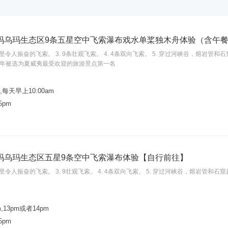
玛乌玛生态区9条五星空中飞索瀑布戏水单桨独木舟体验（含午
 2英里令人振奋的飞索。 3. 9条壮观飞索。 4. 4条双向飞索。 5. 穿过河峡谷，熔岩管和
.连续七年被选为夏威夷最受欢迎的旅游景点第一名
每天早上10:00am
-5pm
玛乌玛生态区五星9条空中飞索瀑布体验【自行前往】
 2英里令人振奋的飞索。 3. 9壮观飞索。 4. 4条双向飞索。 5. 穿过河峡谷，熔岩管和石
m,13pm或者14pm
-5pm