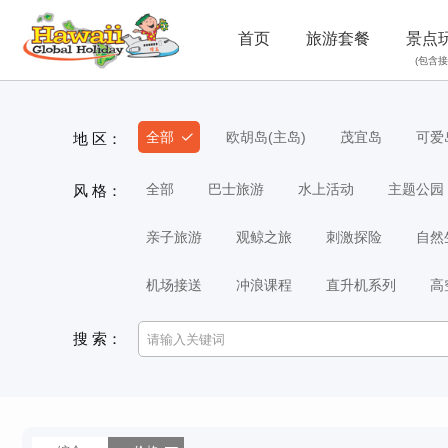
首页
旅游套餐
景点
(包含接
全部
欧胡岛(主岛)
茂宜岛
可爱
地 区：
全部
巴士旅游
水上活动
主题公园
风 格：
亲子旅游
观鲸之旅
刺激探险
自然
机场接送
冲浪课程
直升机系列
高
搜 索：