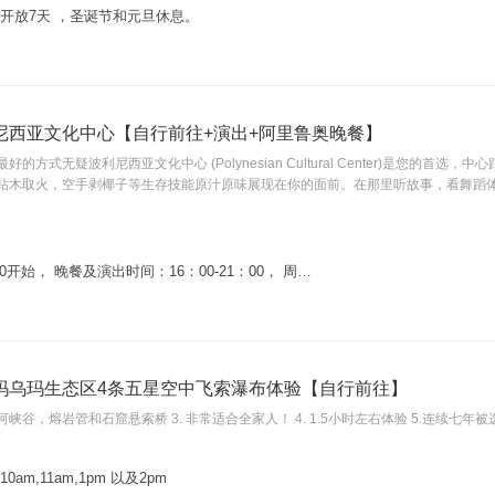
开放7天 ，圣诞节和元旦休息。
尼西亚文化中心【自行前往+演出+阿里鲁奥晚餐】
的方式无疑波利尼西亚文化中心 (Polynesian Cultural Center)是您的
钻木取火，空手剥椰子等生存技能原汁原味展现在你的面前。在那里听故事，看舞蹈
00开始， 晚餐及演出时间：16：00-21：00， 周…
玛乌玛生态区4条五星空中飞索瀑布体验【自行前往】
 穿过河峡谷，熔岩管和石窟悬索桥 3. 非常适合全家人！ 4. 1.5小时左右体验 5.连
am,11am,1pm 以及2pm