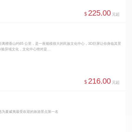
225.00
$
元起
首选，中心距离檀香山约65 公里，是一座规模很大的民族文化中心，3D巨屏让你身临其景
体验异域文化，文化中心绝对是…
216.00
$
元起
续七年被选为夏威夷最受欢迎的旅游景点第一名