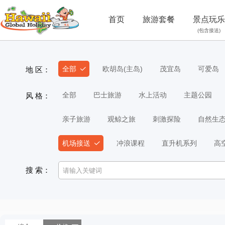
首页
旅游套餐
景点玩乐
(包含接送)
全部
欧胡岛(主岛)
茂宜岛
可爱岛
地 区：
全部
巴士旅游
水上活动
主题公园
风 格：
亲子旅游
观鲸之旅
刺激探险
自然生
机场接送
冲浪课程
直升机系列
高
搜 索：