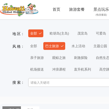
首页
旅游套餐
景点玩乐
(包含接送)
全部
欧胡岛(主岛)
茂宜岛
可爱岛
地 区：
全部
巴士旅游
水上活动
主题公园
风 格：
亲子旅游
观鲸之旅
刺激探险
自然生
机场接送
冲浪课程
直升机系列
高空
搜 索：