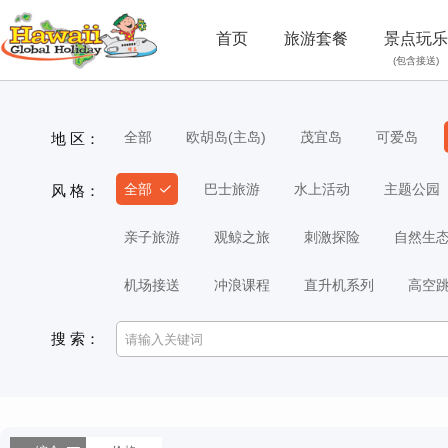
首页
旅游套餐
景点玩乐
(包含接送)
全部
欧胡岛(主岛)
茂宜岛
可爱岛
地 区：
全部
巴士旅游
水上活动
主题公园
风 格：
亲子旅游
观鲸之旅
刺激探险
自然生
机场接送
冲浪课程
直升机系列
高空
搜 索：