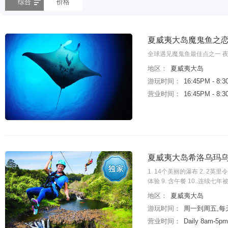
综合
价格
夏威夷大岛魔鬼鱼之恋
全球遇见魔鬼鱼最佳点之一 
地区：
夏威夷大岛
游玩时间：
16:45PM - 8:
营业时间：
16:45PM - 
夏威夷大岛希洛乌玛
1. 14个美丽的瀑布 2. 2
体验 9. 含午餐 10..连
地区：
夏威夷大岛
游玩时间：
周一到周五,每天
营业时间：
Daily 8am-5pm