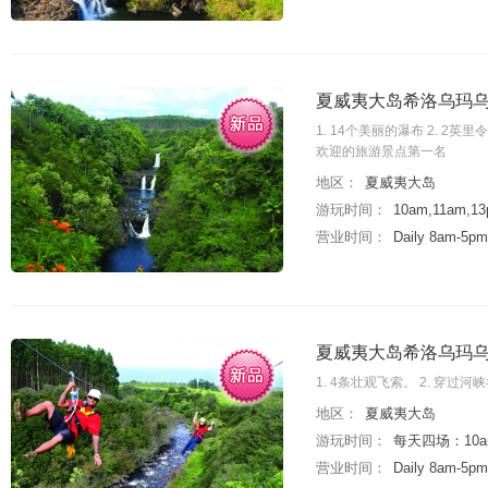
夏威夷大岛希洛乌玛乌
1. 14个美丽的瀑布 2. 2
欢迎的旅游景点第一名
地区：
夏威夷大岛
游玩时间：
10am,11am,
营业时间：
Daily 8am-5pm
夏威夷大岛希洛乌玛乌
1. 4条壮观飞索。 2. 穿
地区：
夏威夷大岛
游玩时间：
每天四场：10am
营业时间：
Daily 8am-5pm