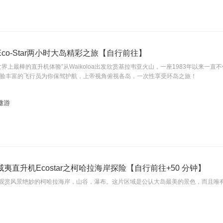
co-Star两小时大岛精彩之旅【自行前往】
世界上最棒的直升机体验”从Waikoloa出发欣赏基拉韦亚火山，一座1983年以来
经验丰富的飞行员为你保驾护航，上帝视角俯视各岛，一次性享受环岛之旅！
遨游
夷直升机Ecostar之柯哈拉海岸探险【自行前往+50 分钟】
机型)－观赏风景绝妙的柯哈拉海岸，山谷，瀑布。这片区域是公认大岛最美的景色，而