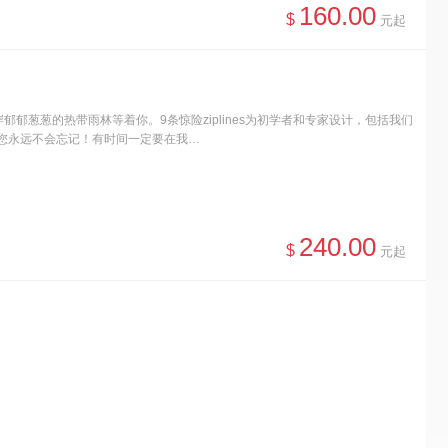
160.00
$
元起
葱葱的热带雨林等着你。9条惊险ziplines为初学者和专家设计，包括我们
探险，您永远不会忘记！有时间一定要在我…
240.00
$
元起