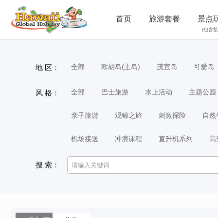
首页
旅游套餐
景点
(包含接
全部
欧胡岛(主岛)
茂宜岛
可爱岛
地 区：
全部
巴士旅游
水上活动
主题公园
风 格：
亲子旅游
观鲸之旅
刺激探险
自然
机场接送
冲浪课程
直升机系列
高
搜 索：