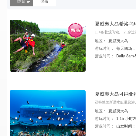
综合
价格
夏威夷大岛希洛乌
1. 4条壮观飞索。 2.
地区：
夏威夷大岛
游玩时间：
每天四场：10
营业时间：
Daily 8am
夏威夷大岛可纳亚
亚特兰蒂斯潜水艇带您潜
地区：
夏威夷大岛
游玩时间：
1:15 小时
营业时间：
出发时间： 10