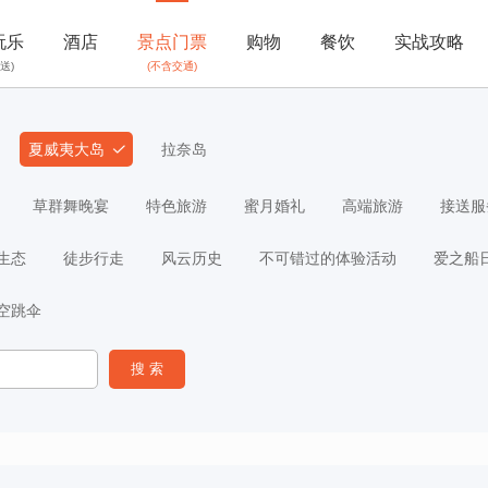
玩乐
酒店
景点门票
购物
餐饮
实战攻略
送)
(不含交通)
夏威夷大岛
拉奈岛
草群舞晚宴
特色旅游
蜜月婚礼
高端旅游
接送服
生态
徒步行走
风云历史
不可错过的体验活动
爱之船
空跳伞