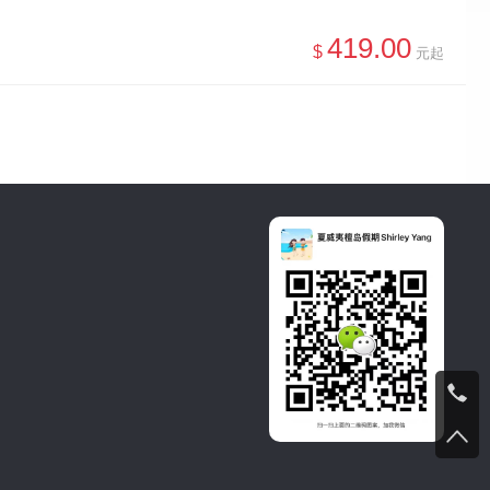
419.00
$
元起