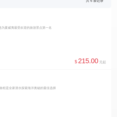
共 6 条记录
续七年被选为夏威夷最受欢迎的旅游景点第一名
215.00
$
元起
次旅程是全家潜水探索海洋奥秘的最佳选择