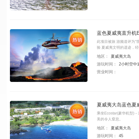
蓝色夏威夷直升机E
此项目被旅 游频道评为“
验 夏威夷文明的遗迹，
地区：
夏威夷大岛
游玩时间：
2小时空中
营业时间：
夏威夷大岛蓝色夏威
乘坐Ecostar(豪华
美的令人窒息。
地区：
夏威夷大岛
游玩时间：
45