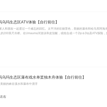
玛乌玛生态区ATV体验【自行前往】
人和朋友一起度过一个难忘的回忆。太平洋的壮丽景色，美丽的瀑布和哈马库阿海岸郁郁
人的200英尺吊桥。在Umauma河游泳和皮划艇，或组合成一个Zip＆Dip及ATV
玛乌玛生态区瀑布戏水单桨独木舟体验【自行前往】
. 在美丽的峡谷溪水和瀑布中漂浮
s 左右