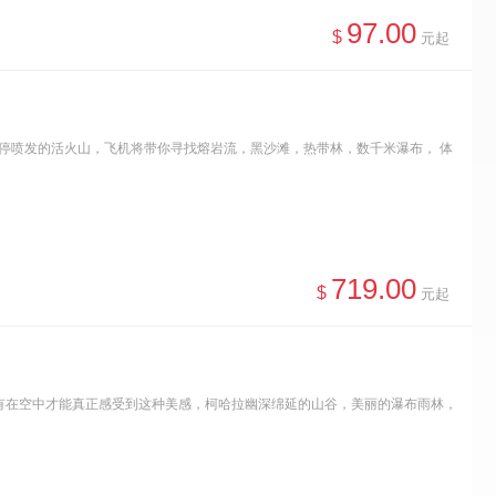
97.00
$
元起
一直不停喷发的活火山，飞机将带你寻找熔岩流，黑沙滩，热带林，数千米瀑布， 体
719.00
$
元起
且唯有在空中才能真正感受到这种美感，柯哈拉幽深绵延的山谷，美丽的瀑布雨林，