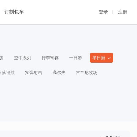
订制包车
登录
注册
丨
务
空中系列
行李寄存
一日游
半日游
日落巡航
实弹射击
高尔夫
古兰尼牧场