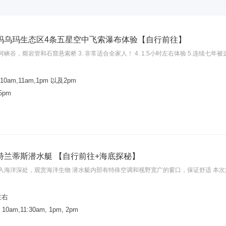
玛乌玛生态区4条五星空中飞索瀑布体验【自行前往】
 穿过河峡谷，熔岩管和石窟悬索桥 3. 非常适合全家人！ 4. 1.5小时左右体验 5.连
am,11am,1pm 以及2pm
-5pm
特兰蒂斯潜水艇 【自行前往+海底探秘】
入海洋深处，观赏海洋生物 潜水艇内部有特殊空调和视野宽广的窗口，保证舒适 本
左右
am,11:30am, 1pm, 2pm